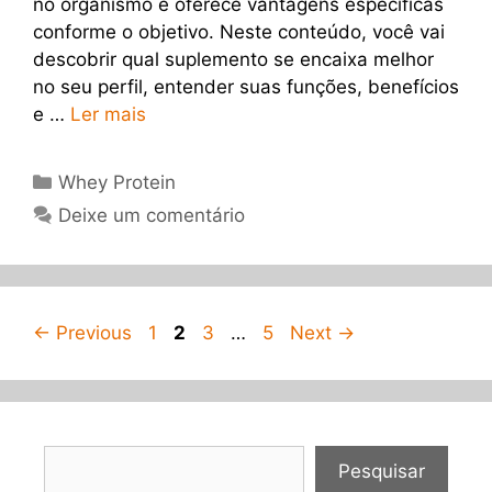
no organismo e oferece vantagens específicas
conforme o objetivo. Neste conteúdo, você vai
descobrir qual suplemento se encaixa melhor
no seu perfil, entender suas funções, benefícios
e …
Ler mais
Categorias
Whey Protein
Deixe um comentário
Page
Page
Page
Page
←
Previous
1
2
3
…
5
Next
→
Pesquisar
Pesquisar