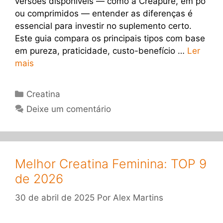
versões disponíveis — como a Creapure, em pó
ou comprimidos — entender as diferenças é
essencial para investir no suplemento certo.
Este guia compara os principais tipos com base
em pureza, praticidade, custo-benefício …
Ler
mais
Categorias
Creatina
Deixe um comentário
Melhor Creatina Feminina: TOP 9
de 2026
30 de abril de 2025
Por
Alex Martins